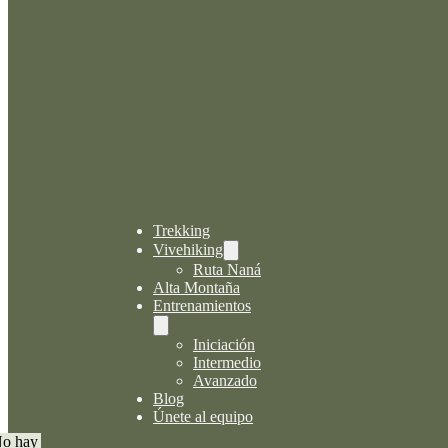
Trekking
Vivehiking
Ruta Naná
Alta Montaña
Entrenamientos
Iniciación
Intermedio
Avanzado
Blog
Únete al equipo
o hay