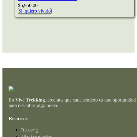
$
5,950.00
Sí, quiero vivirlo
En
Vive Trekking
, creemos que cada sendero es una oportunidad
para descubrir algo nuevo.
Recursos
Trekking
Alta Montaña