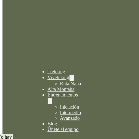
Trekking
Vivehiking
Ruta Naná
Alta Montaña
Entrenamientos
Iniciación
Intermedio
Avanzado
Blog
Únete al equipo
o hay