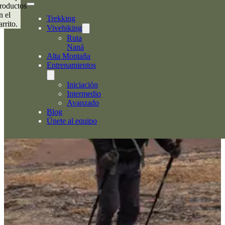
roductos
n el
Trekking
arrito.
Vivehiking
Ruta
Naná
Alta Montaña
Entrenamientos
Iniciación
Intermedio
Avanzado
Blog
Únete al equipo