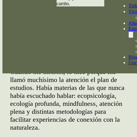
carrito.
Tre
Vive
Alt
Por: Ana Segundo – Fundadora Vive Trekking
Entr
Hace cinco meses comencé un Diplomado
de Facilitador de Terapias de Naturaleza
que concluyó esta semana.
Blo
Únet
Cuando me inscribí, lo hice porque me
llamó muchísimo la atención el plan de
estudios. Había materias de las que nunca
había escuchado hablar: ecopsicología,
ecología profunda, mindfulness, atención
plena y distintas metodologías para
facilitar experiencias de conexión con la
naturaleza.