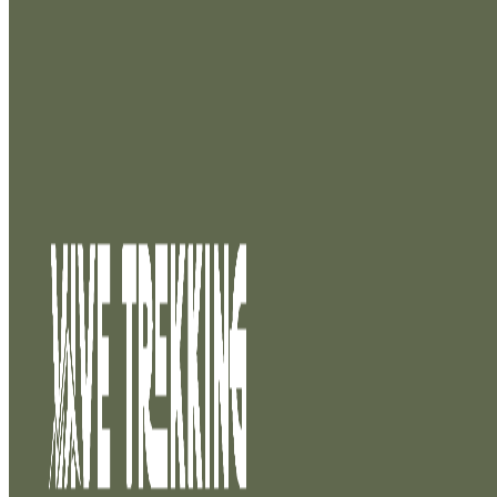
Saltar al contenido principal
Saltar al pie de página
Inicio
/
Trekking
/
Ruta Inti 2025: Los Andes Bolivianos