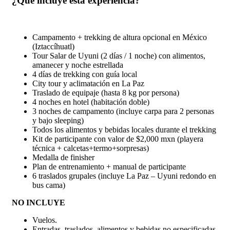
¿Qué incluye esta experiencia?
Campamento + trekking de altura opcional en México
(Iztaccíhuatl)
Tour Salar de Uyuni (2 días / 1 noche) con alimentos,
amanecer y noche estrellada
4 días de trekking con guía local
City tour y aclimatación en La Paz
Traslado de equipaje (hasta 8 kg por persona)
4 noches en hotel (habitación doble)
3 noches de campamento (incluye carpa para 2 personas
y bajo sleeping)
Todos los alimentos y bebidas locales durante el trekking
Kit de participante con valor de $2,000 mxn (playera
técnica + calcetas+termo+sorpresas)
Medalla de finisher
Plan de entrenamiento + manual de participante
6 traslados grupales (incluye La Paz – Uyuni redondo en
bus cama)
NO INCLUYE
Vuelos.
Entradas, traslados, alimentos y bebidas no especificadas.