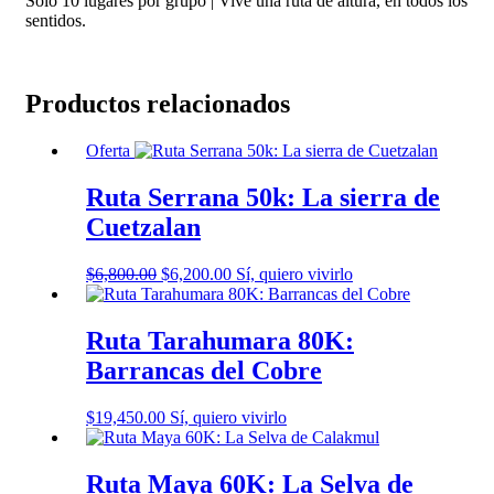
Sólo 10 lugares por grupo | Vive una ruta de altura, en todos los
sentidos.
Productos relacionados
Oferta
Ruta Serrana 50k: La sierra de
Cuetzalan
El
El
Este
$
6,800.00
$
6,200.00
Sí, quiero vivirlo
precio
precio
producto
original
actual
tiene
era:
es:
múltiples
Ruta Tarahumara 80K:
$6,800.00.
$6,200.00.
variantes.
Barrancas del Cobre
Las
opciones
se
$
19,450.00
Sí, quiero vivirlo
pueden
elegir
en
Ruta Maya 60K: La Selva de
la