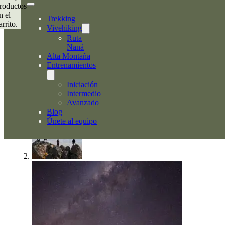
roductos
n el
Trekking
arrito.
Vivehiking
Ruta
Naná
Alta Montaña
Entrenamientos
Iniciación
Intermedio
Avanzado
Blog
Únete al equipo