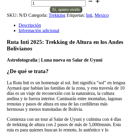
Inti
Sí, quiero vivirlo
2025:
SKU:
N/D
Categoría:
Trekking
Etiquetas:
Inti
,
Mexico
Los
Andes
Descripción
Bolivianos
Información adicional
cantidad
Ruta Inti 2025: Trekking de Altura en los Andes
Bolivianos
Astrofotografía | Luna nueva en Salar de Uyuni
¿De qué se trata?
La Ruta Inti es un homenaje al sol. Inti significa “sol” en lengua
Aymará que hablan las familias de la zona, y esta travesía de 10
días es un viaje de reconexión con la naturaleza, la cultura
andina y tu fuerza interior. Caminarás entre montañas, lagunas
remotas y pasos de altura en una de las cordilleras más
hermosas y menos transitadas de Bolivia.
Comienza con un tour al Salar de Uyuni y culmina con 4 días
de trekking de altura con 2 pasos de más de 5,000msnm. Esta
ruta es para quienes buscan lo remoto, lo auténtico y lo