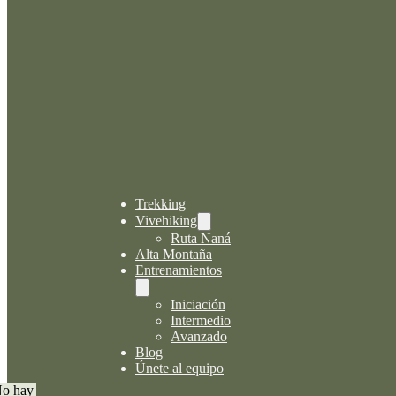
Trekking
Vivehiking
Ruta Naná
Alta Montaña
Entrenamientos
Iniciación
Intermedio
Avanzado
Blog
Únete al equipo
o hay