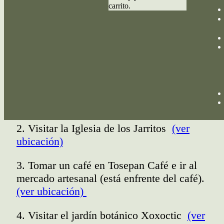
carrito.
Por: Ana Segundo – Fundadora Vive Trekking
Cuetzalan, Puebla.
1. Comer en los itacates de tía Amelia
(ver
ubicación)
2. Visitar la Iglesia de los Jarritos
(ver
ubicación)
3. Tomar un café en Tosepan Café e ir al
mercado artesanal (está enfrente del café).
(ver ubicación)
4. Visitar el jardín botánico Xoxoctic
(ver